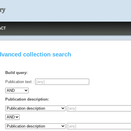
ry
ACT
vanced collection search
Build query:
Publication text :
Publication description: