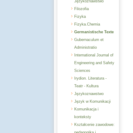
Językoznawstwo
Filozofia
Fizyka
Fizyka.Chemia
Germanistische Texte
Gubernaculum et
Administratio
International Journal of
Engineering and Safety
Sciences
Irydion. Literatura -
Teatr - Kultura
Językoznawstwo
Język w Komunikacji
Komunikacja i
konteksty
Kształcenie zawodowe:
pedagogika i