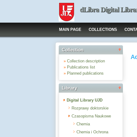
dLibra Digital Libra
MAIN PAGE
COLLECTIONS
CONT
Collection
Ad
»
Collection description
»
Publications list
»
Planned publications
Library
Digital Library UJD
Rozprawy doktorskie
Czasopisma Naukowe
Chemia
Chemia i Ochrona