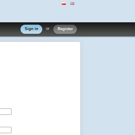
Sign in
or
Register