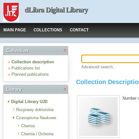
dLibra Digital Library
MAIN PAGE
COLLECTIONS
CONTACT
Collection
»
Collection description
Advanced search..
»
Publications list
»
Planned publications
Collection Descripti
Library
Number of
Digital Library UJD
Rozprawy doktorskie
Czasopisma Naukowe
Chemia
Chemia i Ochrona