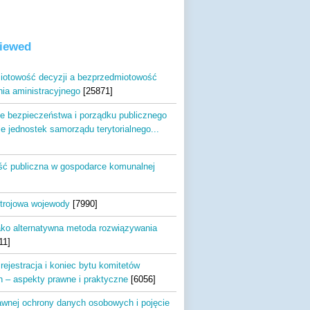
viewed
otowość decyzji a bezprzedmiotowość
ia aministracyjnego
[25871]
e bezpieczeństwa i porządku publicznego
e jednostek samorządu terytorialnego...
ć publiczna w gospodarce komunalnej
trojowa wojewody
[7990]
ako alternatywna metoda rozwiązywania
11]
rejestracja i koniec bytu komitetów
 – aspekty prawne i praktyczne
[6056]
wnej ochrony danych osobowych i pojęcie