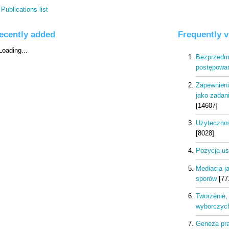
Publications list
ecently added
Frequently 
Bezprzedmi
postępowan
Zapewnieni
jako zadani
[14607]
Użytecznoś
[8028]
Pozycja us
Mediacja j
sporów
[77
Tworzenie, 
wyborczych
Geneza pra