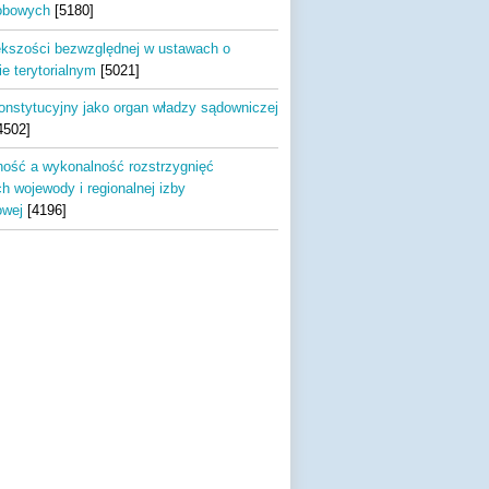
obowych
[5180]
ększości bezwzględnej w ustawach o
e terytorialnym
[5021]
onstytucyjny jako organ władzy sądowniczej
4502]
ość a wykonalność rozstrzygnięć
h wojewody i regionalnej izby
owej
[4196]