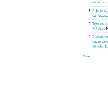
danych os
Pojęcie wi
samorządzi
Trybunał K
w Polsce
[
Prawomocn
nadzorczyc
obrachunk
More...