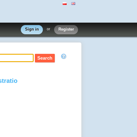
Sign in
or
Register
tratio