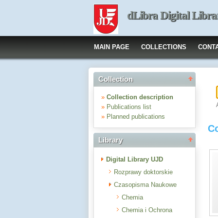
dLibra Digital Libra
MAIN PAGE
COLLECTIONS
CONT
Collection
»
Collection description
»
Publications list
»
Planned publications
Co
Library
Digital Library UJD
Rozprawy doktorskie
Czasopisma Naukowe
Chemia
Chemia i Ochrona