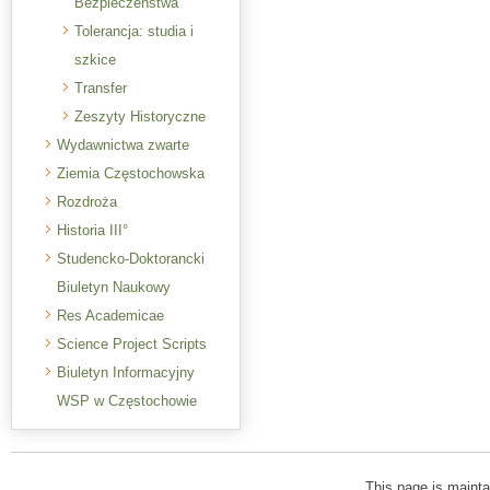
Bezpieczeństwa
Tolerancja: studia i
szkice
Transfer
Zeszyty Historyczne
Wydawnictwa zwarte
Ziemia Częstochowska
Rozdroża
Historia III°
Studencko-Doktorancki
Biuletyn Naukowy
Res Academicae
Science Project Scripts
Biuletyn Informacyjny
WSP w Częstochowie
This page is mainta