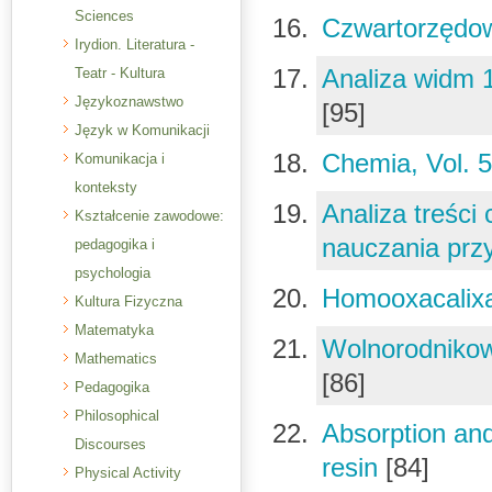
Sciences
Czwartorzędow
Irydion. Literatura -
Analiza widm
Teatr - Kultura
Językoznawstwo
[95]
Język w Komunikacji
Chemia, Vol. 5
Komunikacja i
konteksty
Analiza treśc
Kształcenie zawodowe:
nauczania prz
pedagogika i
psychologia
Homooxacalix
Kultura Fizyczna
Matematyka
Wolnorodnikow
Mathematics
[86]
Pedagogika
Philosophical
Absorption an
Discourses
resin
[84]
Physical Activity