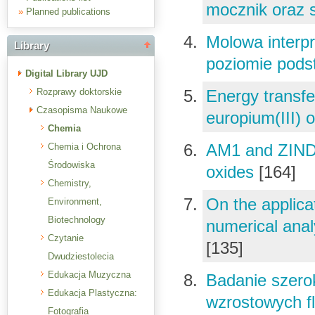
mocznik oraz s
»
Planned publications
Molowa interp
Library
poziomie po
Digital Library UJD
Rozprawy doktorskie
Energy transfe
Czasopisma Naukowe
europium(III) 
Chemia
AM1 and ZINDO
Chemia i Ochrona
Środowiska
oxides
[164]
Chemistry,
On the applicat
Environment,
Biotechnology
numerical ana
Czytanie
[135]
Dwudziestolecia
Edukacja Muzyczna
Badanie szero
Edukacja Plastyczna:
wzrostowych fl
Fotografia