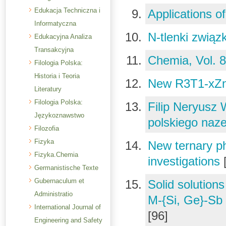
Edukacja Techniczna i
Applications o
Informatyczna
N-tlenki zwią
Edukacyjna Analiza
Transakcyjna
Chemia, Vol. 8
Filologia Polska:
Historia i Teoria
New R3T1-xZn
Literatury
Filologia Polska:
Filip Neryusz 
Językoznawstwo
polskiego naz
Filozofia
Fizyka
New ternary 
Fizyka.Chemia
investigations
Germanistische Texte
Gubernaculum et
Solid solutio
Administratio
M-{Si, Ge}-Sb 
International Journal of
[96]
Engineering and Safety