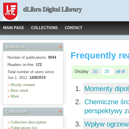
dLibra Digital Library
MAIN PAGE
COLLECTIONS
CONTACT
Statistics
Frequently re
Number of publications:
9044
Readers on-line:
172
Display
10
25
all of
Total number of users since
Jun 1, 2012:
12083574
»
Mostly viewed
Momenty dipol
»
Best rated
»
More...
Chemiczne środ
perspektywy 
Collection
»
Collection description
Wpływ ogrzewa
»
Publications list