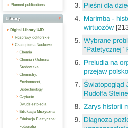
Pieśni dla dzi
»
Planned publications
Marimba - hist
Library
wirtuozów
[21
Digital Library UJD
Rozprawy doktorskie
Wybrane proble
Czasopisma Naukowe
"Patetycznej"
Chemia
Chemia i Ochrona
Preludia na or
Środowiska
przejaw polsk
Chemistry,
Environment,
Światopogląd 
Biotechnology
Rudolfa Stein
Czytanie
Dwudziestolecia
Zarys historii
Edukacja Muzyczna
Diagnoza pozi
Edukacja Plastyczna:
Fotografia