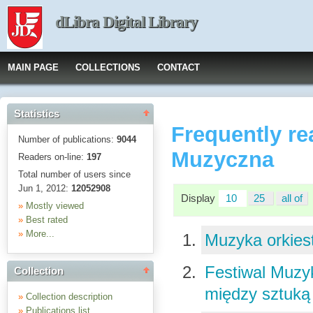
dLibra Digital Library
MAIN PAGE
COLLECTIONS
CONTACT
Statistics
Frequently re
Number of publications:
9044
Muzyczna
Readers on-line:
197
Total number of users since
Jun 1, 2012:
12052908
Display
10
25
all of
»
Mostly viewed
»
Best rated
»
More...
Muzyka orkies
Festiwal Muzy
Collection
między sztuką 
»
Collection description
»
Publications list