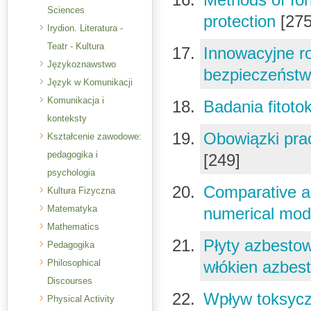
Sciences
protection
[275
Irydion. Literatura -
Teatr - Kultura
Innowacyjne r
Językoznawstwo
bezpieczeństw
Język w Komunikacji
Komunikacja i
Badania fitot
konteksty
Obowiązki pra
Kształcenie zawodowe:
pedagogika i
[249]
psychologia
Comparative an
Kultura Fizyczna
Matematyka
numerical mo
Mathematics
Płyty azbesto
Pedagogika
Philosophical
włókien azbes
Discourses
Wpływ toksycz
Physical Activity