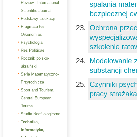
spalania mate
Review : International
Scientific Journal
bezpiecznej e
Podstawy Edukacji
Ochrona prze
Pragmata tes
Oikonomias
wyspecjalizow
Psychologia
szkolenie rat
Res Politicae
Rocznik polsko-
Modelowanie z
ukraiński
substancji ch
Seria Matematyczno-
Przyrodnicza
Czynniki psyc
Sport and Tourism.
pracy strażak
Central European
Journal
Studia Neofilologiczne
Technika,
Informatyka,