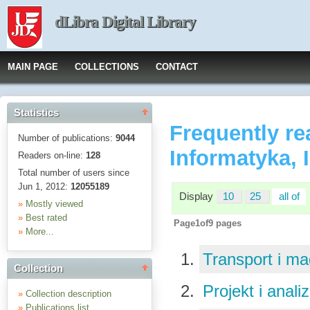
dLibra Digital Library
MAIN PAGE
COLLECTIONS
CONTACT
Statistics
Frequently re
Number of publications:
9044
Informatyka, 
Readers on-line:
128
Total number of users since
Jun 1, 2012:
12055189
Display
10
25
all of
»
Mostly viewed
»
Best rated
Page1of9 pages
»
More...
Transport i m
Collection
Projekt i ana
»
Collection description
»
Publications list