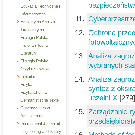
bezpieczeńst
Edukacja Techniczna i
Informatyczna
Cyberprzestr
Edukacyjna Analiza
Transakcyjna
Ochrona przec
Filologia Polska:
fotowoltaiczn
Historia i Teoria
Literatury
Analiza zagro
Filologia Polska:
wybranych stan
Językoznawstwo
Filozofia
Analiza zagroż
Fizyka
syntez z oksi
Fizyka.Chemia
uczelni X
[279
Germanistische Texte
Gubernaculum et
Zarządzanie r
Administratio
przedsiębiors
International Journal of
Engineering and Safety
Methods of for