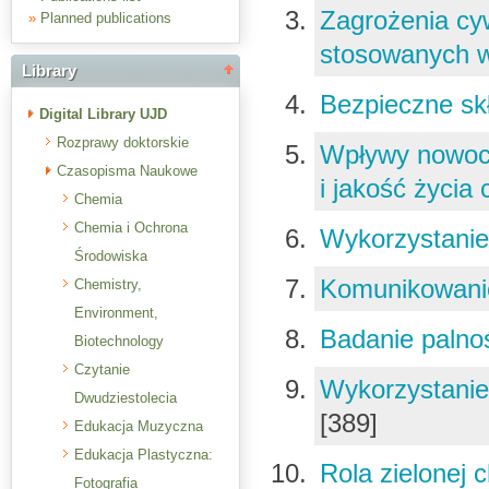
Zagrożenia cyw
»
Planned publications
stosowanych 
Library
Bezpieczne skł
Digital Library UJD
Rozprawy doktorskie
Wpływy nowocz
Czasopisma Naukowe
i jakość życia
Chemia
Chemia i Ochrona
Wykorzystanie
Środowiska
Komunikowanie
Chemistry,
Environment,
Badanie palno
Biotechnology
Czytanie
Wykorzystanie
Dwudziestolecia
[389]
Edukacja Muzyczna
Edukacja Plastyczna:
Rola zielonej 
Fotografia