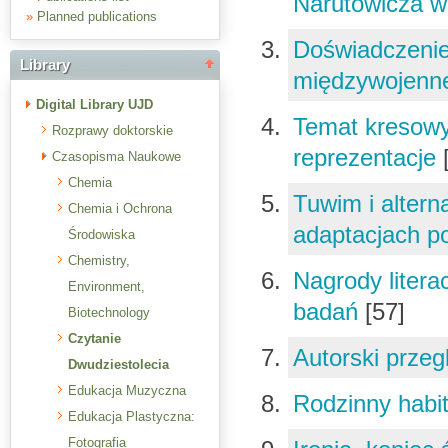
Narutowicza w
»
Planned publications
Doświadczenie
Library
międzywojen
Digital Library UJD
Temat kresowy
Rozprawy doktorskie
reprezentacje
Czasopisma Naukowe
Chemia
Tuwim i alter
Chemia i Ochrona
adaptacjach p
Środowiska
Chemistry,
Nagrody literac
Environment,
badań
[57]
Biotechnology
Czytanie
Autorski prze
Dwudziestolecia
Edukacja Muzyczna
Rodzinny habi
Edukacja Plastyczna:
Fotografia