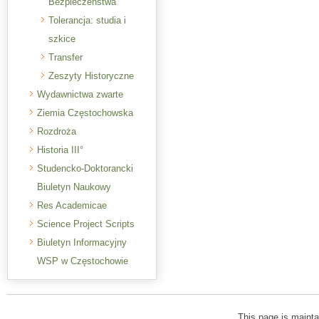
Bezpieczeństwa
Tolerancja: studia i
szkice
Transfer
Zeszyty Historyczne
Wydawnictwa zwarte
Ziemia Częstochowska
Rozdroża
Historia III°
Studencko-Doktorancki
Biuletyn Naukowy
Res Academicae
Science Project Scripts
Biuletyn Informacyjny
WSP w Częstochowie
This page is mainta