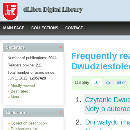
dLibra Digital Library
MAIN PAGE
COLLECTIONS
CONTACT
Statistics
Frequently re
Number of publications:
9044
Dwudziestole
Readers on-line:
211
Total number of users since
Jun 1, 2012:
12057428
Display
10
25
all of
»
Mostly viewed
»
Best rated
»
More...
Czytanie Dwudz
Noty o autora
Collection
Dni wstydu i h
»
Collection description
»
Publications list