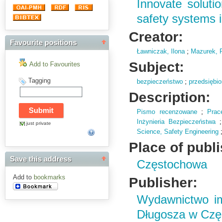
Innovate solut
safety systems i
Creator:
Favourite positions
Ławniczak, Ilona
;
Mazurek, 
Subject:
Add to Favourites
Tagging
bezpieczeństwo
;
przedsiębi
Description:
Pismo recenzowane
;
Prac
Inżynieria Bezpieczeństwa
just private
Science,
Safety Engineering
Place of publ
Save this address
Częstochowa
Add to
bookmarks
Publisher:
Wydawnictwo im
Długosza w Czę