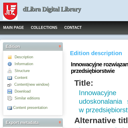
dLibra Digital Library
MAIN PAGE
COLLECTIONS
CONTACT
Edition
Edition description
Description
Innowacyjne rozwiązan
Information
przedsiębiorstwie
Structure
Content
Title:
Content(new window)
Download
Innowacyjne
Similar editions
udoskonalania
Content presentation
w przedsiębiors
Alternative tit
Export metadata