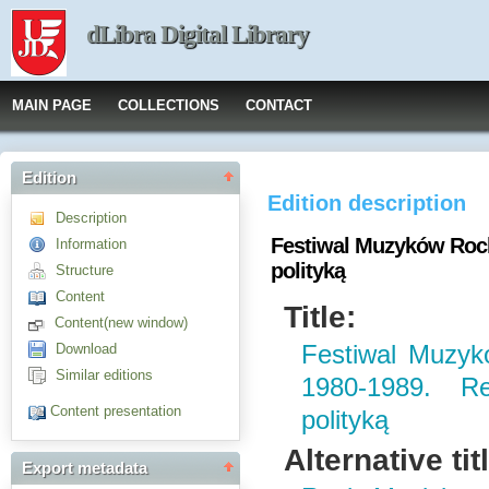
dLibra Digital Library
MAIN PAGE
COLLECTIONS
CONTACT
Edition
Edition description
Description
Festiwal Muzyków Rock
Information
polityką
Structure
Content
Title:
Content(new window)
Download
Festiwal Muzyk
Similar editions
1980-1989. R
Content presentation
polityką
Alternative tit
Export metadata