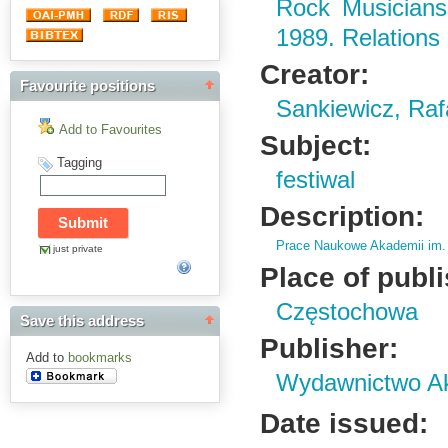
Rock Musicians'
1989. Relations 
Creator:
Favourite positions
Sankiewicz, Raf
Add to Favourites
Subject:
Tagging
festiwal
Description:
Prace Naukowe Akademii im.
just private
Place of publ
Częstochowa
Save this address
Publisher:
Add to
bookmarks
Wydawnictwo Ak
Date issued: