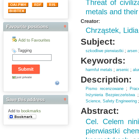
Threat of civili
metals and their
Creator:
Favourite positions
Chrząstek, Lidia
Subject:
Add to Favourites
Tagging
szkodliwe pierwiastki
;
arsen
Keywords:
harmful metals
;
arsenic
;
al
Description:
just private
Pismo recenzowane
;
Prac
Inżynieria Bezpieczeństwa
Save this address
Science,
Safety Engineering
Abstract:
Add to
bookmarks
Cel. Celem nini
pierwiastki che