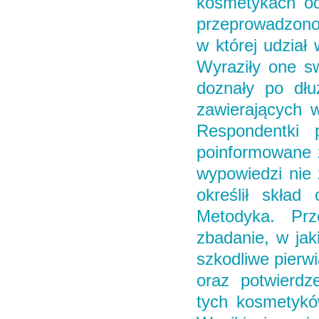
kosmetykach od
przeprowadzono 
w której udział
Wyraziły one sw
doznały po dłu
zawierających w
Respondentki
poinformowane z
wypowiedzi nie 
określił skła
Metodyka. Prz
zbadanie, w ja
szkodliwe pierwi
oraz potwierdz
tych kosmetyków