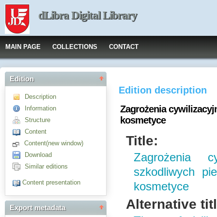
dLibra Digital Library
MAIN PAGE
COLLECTIONS
CONTACT
Edition
Edition description
Description
Zagrożenia cywilizacy
Information
kosmetyce
Structure
Content
Title:
Content(new window)
Download
Zagrożenia cy
Similar editions
szkodliwych pi
Content presentation
kosmetyce
Alternative tit
Export metadata