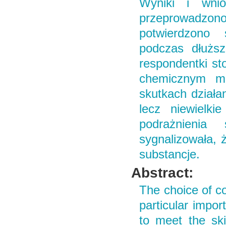
Wyniki i wnio
przeprowadzono 
potwierdzono 
podczas dłużs
respondentki st
chemicznym me
skutkach działa
lecz niewielki
podrażnienia 
sygnalizowała, 
substancje.
Abstract:
The choice of co
particular impor
to meet the sk