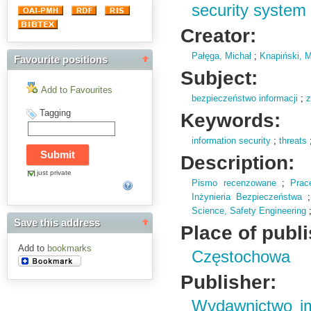
security system 
Creator:
Pałęga, Michał
;
Knapiński, M
Favourite positions
Subject:
Add to Favourites
bezpieczeństwo informacji
;
z
Tagging
Keywords:
information security
;
threats
Description:
just private
Pismo recenzowane
;
Prac
Inżynieria Bezpieczeństwa
Science,
Safety Engineering
Save this address
Place of publ
Add to
bookmarks
Częstochowa
Publisher:
Wydawnictwo im