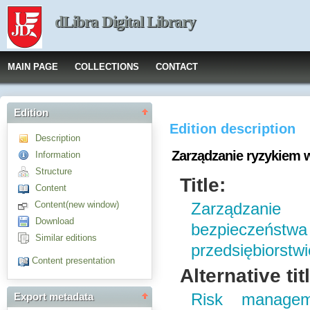
dLibra Digital Library
MAIN PAGE
COLLECTIONS
CONTACT
Edition
Edition description
Description
Zarządzanie ryzykiem 
Information
Structure
Title:
Content
Content(new window)
Zarządzanie
Download
bezpieczeń
Similar editions
przedsiębiorstwi
Content presentation
Alternative tit
Risk managem
Export metadata