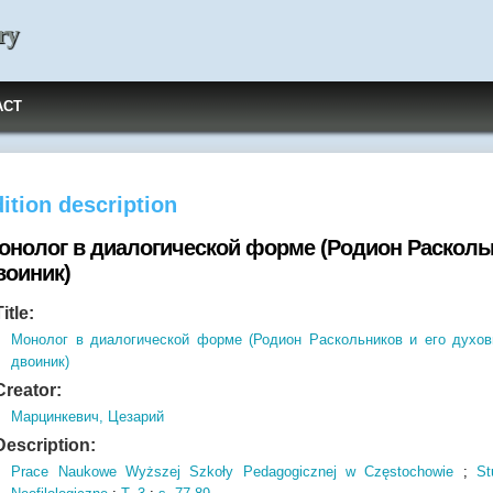
ry
ACT
ition description
онолог в диалогической форме (Родион Расколь
воиник)
Title:
Монолог в диалогической форме (Родион Раскольников и его духо
двоиник)
Creator:
Марцинкевич, Цезарий
Description:
Prace Naukowe Wyższej Szkoły Pedagogicznej w Częstochowie
;
St