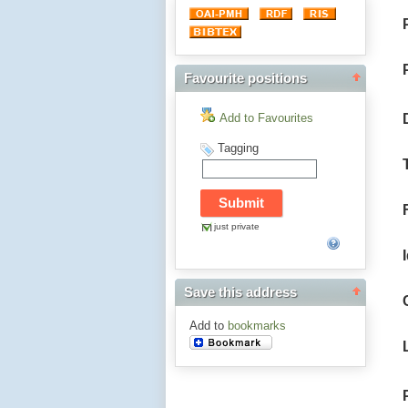
Favourite positions
Add to Favourites
Tagging
just private
Save this address
Add to
bookmarks