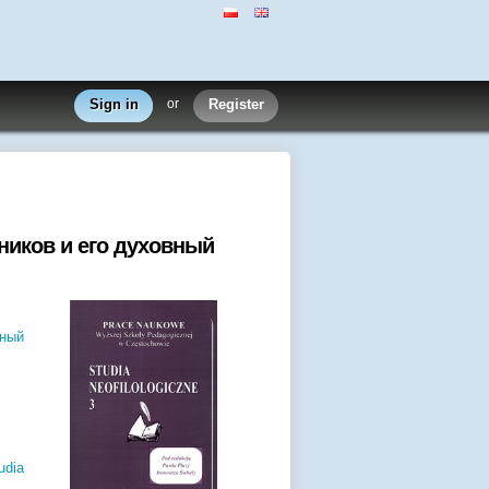
Sign in
or
Register
ников и его духовный
вный
udia