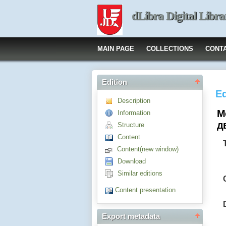
dLibra Digital Libra
MAIN PAGE
COLLECTIONS
CONT
Edition
Ed
Description
М
Information
д
Structure
Content
Content(new window)
Download
Similar editions
Content presentation
Export metadata