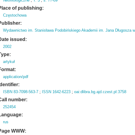
Neofilologiczne
;
T.
3
;
s.
77-89
Place of publishing:
Częstochowa
Publisher:
Wydawnictwo im. Stanisława Podobińskiego Akademii im. Jana Długosza 
Date issued:
2002
Type:
artykuł
Format:
application/pdf
Identifier:
ISBN 83-7098-563-7
;
ISSN 1642-6223
;
oai:dlibra.bg.ajd.czest.pl:3758
Call number:
252454
Language:
rus
Page WWW: