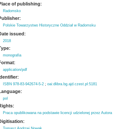
Place of publishing:
Radomsko
Publisher:
Polskie Towarzystwo Historyczne Oddział w Radomsku
Date issued:
2018
Type:
monografia
Format:
application/pdf
Identifier:
ISBN 978-83-942674-5-2
;
oai:dlibra.bg.ajd.czest.pl:5181
Language:
pol
Rights:
Praca opublikowana na podstawie licencji udzielonej przez Autora
Digitisation:
Tomasz Andrzej Nowak