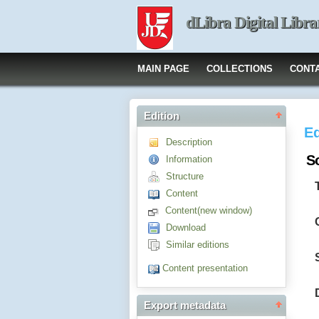
dLibra Digital Libra
MAIN PAGE
COLLECTIONS
CONT
Edition
Ed
Description
S
Information
Structure
Content
Content(new window)
Download
Similar editions
Content presentation
Export metadata