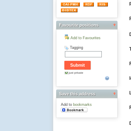
Favourite positions
Add to Favourites
Tagging
just private
Save this address
Add to
bookmarks