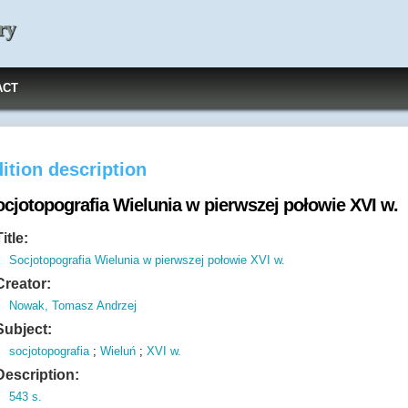
ry
ACT
ition description
ocjotopografia Wielunia w pierwszej połowie XVI w.
Title:
Socjotopografia Wielunia w pierwszej połowie XVI w.
Creator:
Nowak, Tomasz Andrzej
Subject:
socjotopografia
;
Wieluń
;
XVI w.
Description:
543 s.