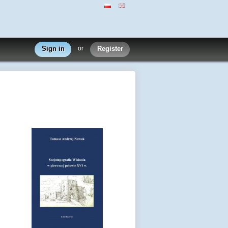
Sign in
or
Register