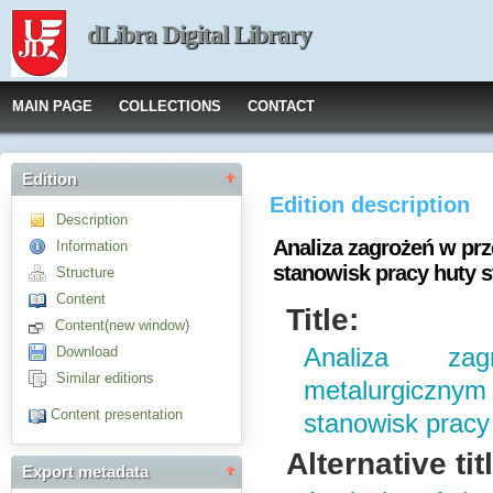
dLibra Digital Library
MAIN PAGE
COLLECTIONS
CONTACT
Edition
Edition description
Description
Analiza zagrożeń w pr
Information
stanowisk pracy huty st
Structure
Content
Title:
Content(new window)
Download
Analiza za
Similar editions
metalurgicznym
Content presentation
stanowisk pracy 
Alternative tit
Export metadata