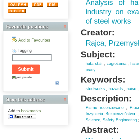
Analysis of ha
industry on exa
of steel works
Favourite positions
Creator:
Add to Favourites
Rajca, Przemys
Tagging
Subject:
huta stali
;
zagrożenia
;
hała
pracy
Keywords:
just private
steelworks
;
hazards
;
noise
Description:
Save this address
Pismo recenzowane
;
Prac
Add to
bookmarks
Inżynieria Bezpieczeństwa
Science,
Safety Engineering
Abstract: