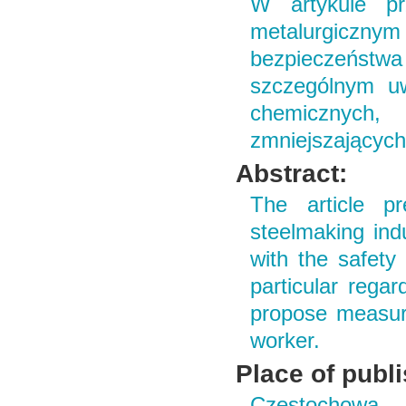
W artykule pr
metalurgicznym
bezpieczeństwa
szczególnym uw
chemicznych
zmniejszającyc
Abstract:
The article p
steelmaking ind
with the safety 
particular rega
propose measure
worker.
Place of publ
Częstochowa