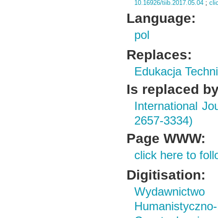
10.16926/tiib.2017.05.04
;
cli
Language:
pol
Replaces:
Edukacja Techni
Is replaced by
International J
2657-3334)
Page WWW:
click here to foll
Digitisation:
Wydawnictwo i
Humanistyczn