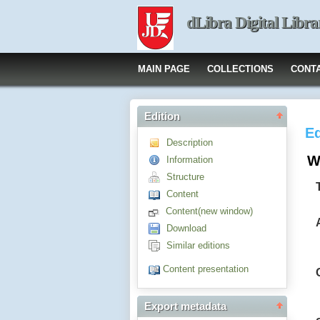
dLibra Digital Libra
MAIN PAGE
COLLECTIONS
CONT
Edition
Ed
Description
W
Information
Structure
Content
Content(new window)
Download
Similar editions
Content presentation
Export metadata