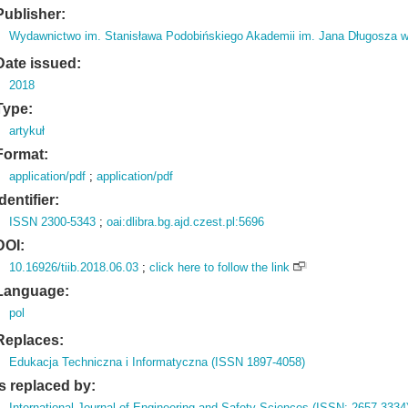
Publisher:
Wydawnictwo im. Stanisława Podobińskiego Akademii im. Jana Długosza 
Date issued:
2018
Type:
artykuł
Format:
application/pdf
;
application/pdf
Identifier:
ISSN 2300-5343
;
oai:dlibra.bg.ajd.czest.pl:5696
DOI:
10.16926/tiib.2018.06.03
;
click here to follow the link
Language:
pol
Replaces:
Edukacja Techniczna i Informatyczna (ISSN 1897-4058)
Is replaced by:
International Journal of Engineering and Safety Sciences (ISSN: 2657-3334