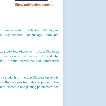
Show publication content!
 Częstochowie
;
Technika,
Informatyka,
 in Częstochowa
;
Technology,
Computer
zez studentów Akademii im. Jana Długosza
w myśl zasady: od pomysłu do produktu.
uku 3D, dobór filamentów oraz parametrów
 by students of the Jan Dlugosz University
h the principle from idea to product. The
on of filaments and printing parameters has