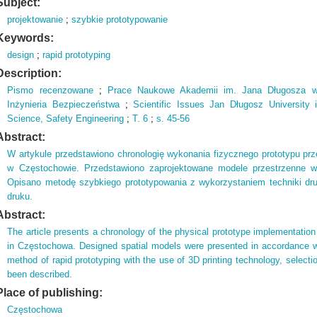
Subject:
projektowanie
;
szybkie prototypowanie
Keywords:
design
;
rapid prototyping
Description:
Pismo recenzowane
;
Prace Naukowe Akademii im.
Jana Długosza w
Inżynieria Bezpieczeństwa
;
Scientific Issues Jan Długosz University
Science,
Safety Engineering
;
T.
6
;
s.
45-56
Abstract:
W artykule przedstawiono chronologię wykonania fizycznego prototypu pr
w Częstochowie. Przedstawiono zaprojektowane modele przestrzenne 
Opisano metodę szybkiego prototypowania z wykorzystaniem techniki dr
druku.
Abstract:
The article presents a chronology of the physical prototype implementation
in Częstochowa. Designed spatial models were presented in accordance wit
method of rapid prototyping with the use of 3D printing technology, selecti
been described.
Place of publishing:
Częstochowa