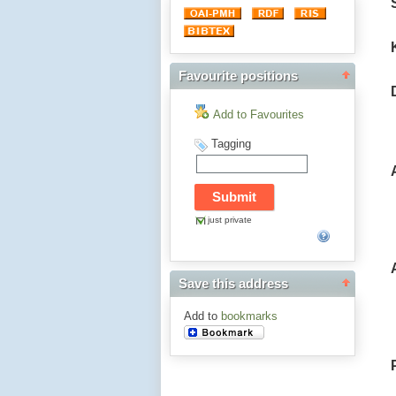
Favourite positions
Add to Favourites
Tagging
just private
Save this address
Add to
bookmarks