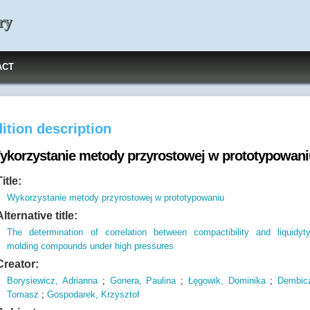
ry
ACT
ition description
ykorzystanie metody przyrostowej w prototypowani
Title:
Wykorzystanie metody przyrostowej w prototypowaniu
Alternative title:
The determination of correlation between compactibility and liquidyt
molding compounds under high pressures
Creator:
Borysiewicz, Adrianna
;
Gonera, Paulina
;
Łęgowik, Dominika
;
Dembic
Tomasz
;
Gospodarek, Krzysztof