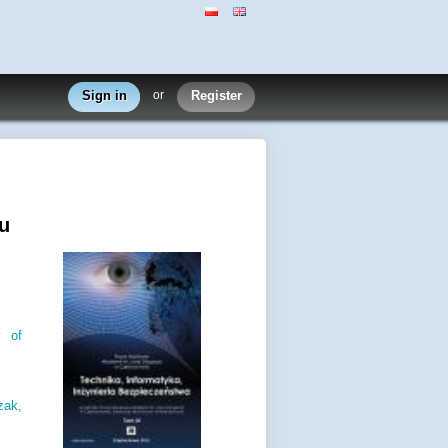
Sign in
or
Register
u
y of
zak,