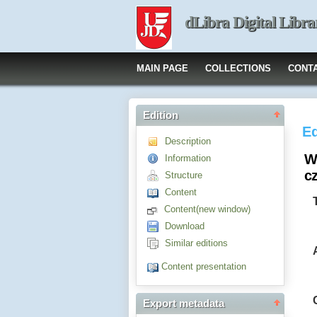
dLibra Digital Libra
MAIN PAGE
COLLECTIONS
CONT
Edition
Ed
Description
W
Information
c
Structure
Content
Content(new window)
Download
Similar editions
Content presentation
Export metadata