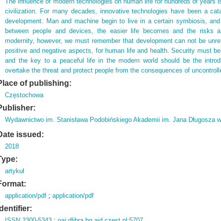
The influence of modern technologies on human life for hundreds of years i
civilization. For many decades, innovative technologies have been a cata
development. Man and machine begin to live in a certain symbiosis, and
between people and devices, the easier life becomes and the risks 
modernity, however, we must remember that development can not be unrefle
positive and negative aspects, for human life and health. Security must be
and the key to a peaceful life in the modern world should be the introduc
overtake the threat and protect people from the consequences of uncontrol
Place of publishing:
Częstochowa
Publisher:
Wydawnictwo im. Stanisława Podobińskiego Akademii im. Jana Długosza 
Date issued:
2018
Type:
artykuł
Format:
application/pdf
;
application/pdf
Identifier:
ISSN 2300-5343
;
oai:dlibra.bg.ajd.czest.pl:5707