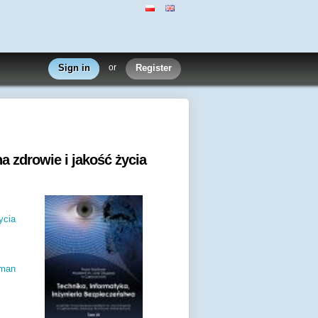
Sign in
or
Register
 zdrowie i jakość życia
ycia
uman