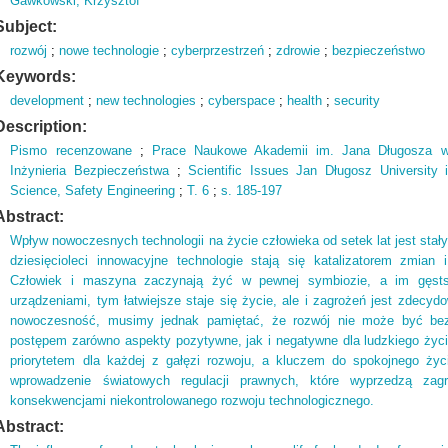
Gawkowski, Krzysztof
Subject:
rozwój
;
nowe technologie
;
cyberprzestrzeń
;
zdrowie
;
bezpieczeństwo
Keywords:
development
;
new technologies
;
cyberspace
;
health
;
security
Description:
Pismo recenzowane
;
Prace Naukowe Akademii im.
Jana Długosza w
Inżynieria Bezpieczeństwa
;
Scientific Issues Jan Długosz University
Science,
Safety Engineering
;
T.
6
;
s.
185-197
Abstract:
Wpływ nowoczesnych technologii na życie człowieka od setek lat jest stał
dziesięcioleci innowacyjne technologie stają się katalizatorem zmian
Człowiek i maszyna zaczynają żyć w pewnej symbiozie, a im gęsts
urządzeniami, tym łatwiejsze staje się życie, ale i zagrożeń jest zdecyd
nowoczesność, musimy jednak pamiętać, że rozwój nie może być bezre
postępem zarówno aspekty pozytywne, jak i negatywne dla ludzkiego życ
priorytetem dla każdej z gałęzi rozwoju, a kluczem do spokojnego ż
wprowadzenie światowych regulacji prawnych, które wyprzedzą zag
konsekwencjami niekontrolowanego rozwoju technologicznego.
Abstract: