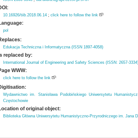
DOI:
10.16926/tiib.2018.06.14
;
click here to follow the link
Language:
pol
Replaces:
Edukacja Techniczna i Informatyczna (ISSN 1897-4058)
Is replaced by:
International Journal of Engineering and Safety Sciences (ISSN: 2657-3334
Page WWW:
click here to follow the link
Digitisation:
Wydawnictwo im. Stanisława Podobińskiego Uniwersytetu Humanistycz
Częstochowie
Location of original object:
Biblioteka Główna Uniwersytetu Humanistyczno-Przyrodniczego im. Jana 