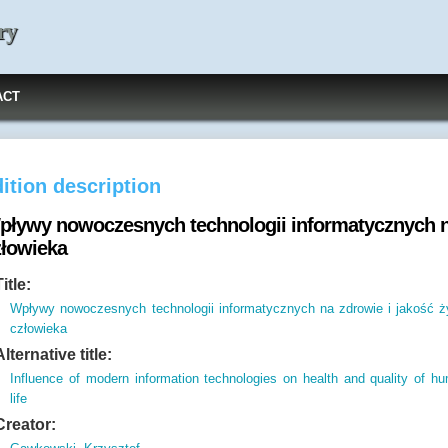
ry
ACT
ition description
pływy nowoczesnych technologii informatycznych na
złowieka
Title:
Wpływy nowoczesnych technologii informatycznych na zdrowie i jakość ż
człowieka
Alternative title:
Influence of modern information technologies on health and quality of h
life
Creator: