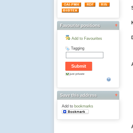
Favourite positions
Add to Favourites
Tagging
just private
Save this address
Add to
bookmarks