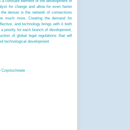
s a constant element of the development of
lyst for change and allow for even faster
 the denser is the network of connections
are much more. Creating the demand for
ctive, and technology brings with it both
 a priority for each branch of development,
tion of global legal regulations that will
led technological development.
w Częstochowie