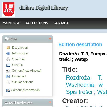
dLibra Digital Library
MAIN PAGE
COLLECTIONS
CONTACT
Edition
Edition description
Description
Rozdroża. T. 3, Europ
Information
treści ; Wstęp
Structure
Content
Title:
Content(new window)
Download
Rozdroża. T.
Similar editions
Wschodnia w r
Content presentation
Spis treści ; Ws
Creator:
Export metadata