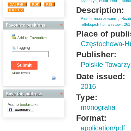
Dymczyk, Rafał. Red.
;
Moraw
Description:
Pismo recenzowane
;
Rozd
refleksjach humanistów
;
261
Favourite positions
Place of publ
Add to Favourites
Częstochowa-H
Tagging
Publisher:
Polskie Towarzy
just private
Date issued:
2016
Save this address
Type:
Add to
bookmarks
monografia
Format:
application/pdf