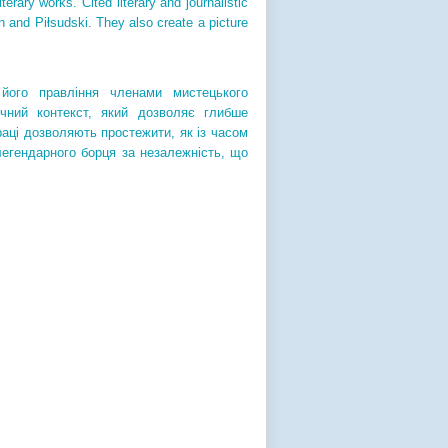
iterary works. Cited literary and journalistic
n and Piłsudski. They also create a picture
 його правління членами мистецького
ичний контекст, який дозволяє глибше
праці дозволяють простежити, як із часом
легендарного борця за незалежність, що