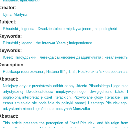
вибраних прикладах)
Creator:
Ujma, Martyna
Subject:
Piłsudski
;
legenda
;
Dwudziestolecie międzywojenne
;
niepodległość
Keywords:
Piłsudski
;
legend
;
the Interwar Years
;
independence
Keywords:
Юзеф Пілсудський
;
легенда
;
міжвоєнне двадцятиліття
;
незалежність
Description:
Publikacja recenzowana
;
Historia III°
;
T.
3
;
Polsko-ukraińskie spotkania z
Abstract:
Niniejszy artykuł przedstawia odbiór osoby Józefa Piłsudskiego i jego r
artystycznej Dwudziestolecia międzywojennego. Uwzględniono także 
pogłębioną interpretację dzieł literackich. Przywołane głosy literackie i 
czasu zmieniało się podejście do polityki sanacji i samego Piłsudskieg
odzyskania niepodległości oraz poczynań Marszałka.
Abstract:
This article presents the perception of Józef Piłsudski and his reign from