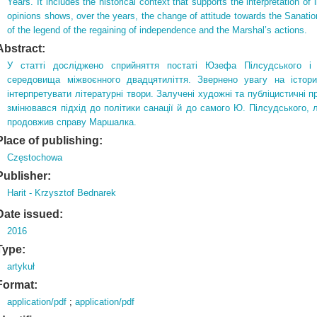
Years. It includes the historical context that supports the interpretation of l
opinions shows, over the years, the change of attitude towards the Sanatio
of the legend of the regaining of independence and the Marshal’s actions.
Abstract:
У статті досліджено сприйняття постаті Юзефа Пілсудського і
середовища міжвоєнного двадцятиліття. Звернено увагу на істор
інтерпретувати літературні твори. Залучені художні та публіцистичні 
змінювався підхід до політики санації й до самого Ю. Пілсудського, 
продовжив справу Маршалка.
Place of publishing:
Częstochowa
Publisher:
Harit - Krzysztof Bednarek
Date issued:
2016
Type:
artykuł
Format:
application/pdf
;
application/pdf