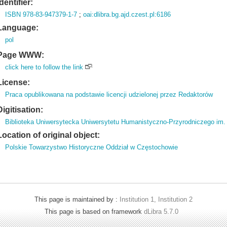
Identifier:
ISBN 978-83-947379-1-7
;
oai:dlibra.bg.ajd.czest.pl:6186
Language:
pol
Page WWW:
click here to follow the link
License:
Praca opublikowana na podstawie licencji udzielonej przez Redaktorów
Digitisation:
Biblioteka Uniwersytecka Uniwersytetu Humanistyczno-Przyrodniczego im
Location of original object:
Polskie Towarzystwo Historyczne Oddział w Częstochowie
This page is maintained by :
Institution 1, Institution 2
This page is based on framework
dLibra 5.7.0