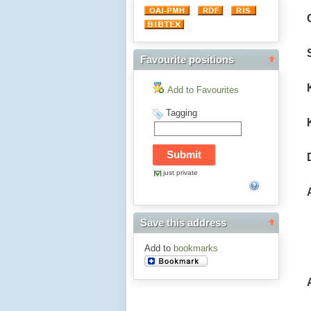
Favourite positions
Add to Favourites
Tagging
just private
Save this address
Add to
bookmarks