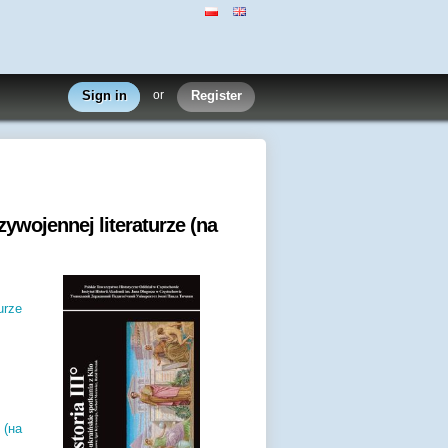
Sign in
or
Register
ywojennej literaturze (na
urze
 (на