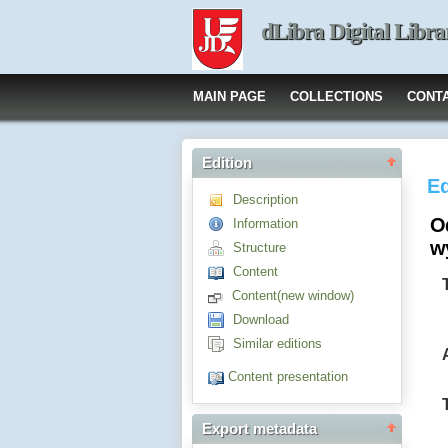
dLibra Digital Libra
MAIN PAGE
COLLECTIONS
CONT
Edition
Ed
Description
Od
Information
w
Structure
Content
Content(new window)
Download
Similar editions
Content presentation
Export metadata