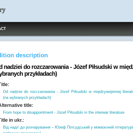
ry
ACT
ition description
 nadziei do rozczarowania - Józef Piłsudski w międz
ybranych przykładach)
Title:
Od nadziei do rozczarowania - Józef Piłsudski w międzywojennej literat
(na wybranych przykładach)
Alternative title:
From hope to disappointment - Józef Piłsudski in the interwar literature
Title in ukr.:
Від надії до розчарування – Юзеф Пілсудський у міжвоєнній літературі