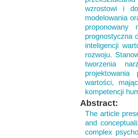
wzrostowi i d
modelowania ora
proponowany m
prognostyczna de
inteligencji wa
rozwoju. Stanow
tworzenia na
projektowania
wartości, mając
kompetencji hu
Abstract:
The article pres
and conceptuali
complex psycho-