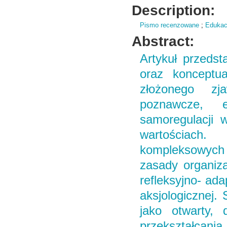
Description:
Pismo recenzowane
;
Edukac
Abstract:
Artykuł przedst
oraz konceptual
złożonego zja
poznawcze, e
samoregulacji 
wartościach
kompleksowych
zasady organizac
refleksyjno- adap
aksjologicznej. 
jako otwarty,
przekształcan