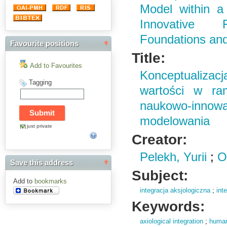
Model within a
Innovative F
Foundations and
Favourite positions
Title:
Add to Favourites
Konceptualiza
Tagging
wartości w ra
naukowo-inno
modelowania
just private
Creator:
Pelekh, Yurii
;
O
Save this address
Subject:
Add to
bookmarks
integracja aksjologiczna
;
int
Keywords:
axiological integration
;
human