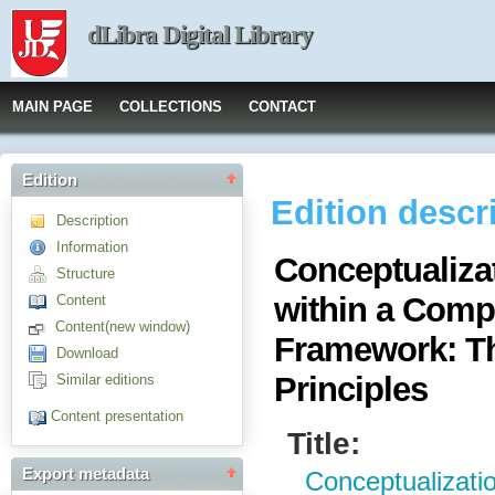
dLibra Digital Library
MAIN PAGE
COLLECTIONS
CONTACT
Edition
Edition descr
Description
Information
Conceptualizat
Structure
within a Compr
Content
Content(new window)
Framework: Th
Download
Principles
Similar editions
Content presentation
Title:
Export metadata
Conceptualizatio