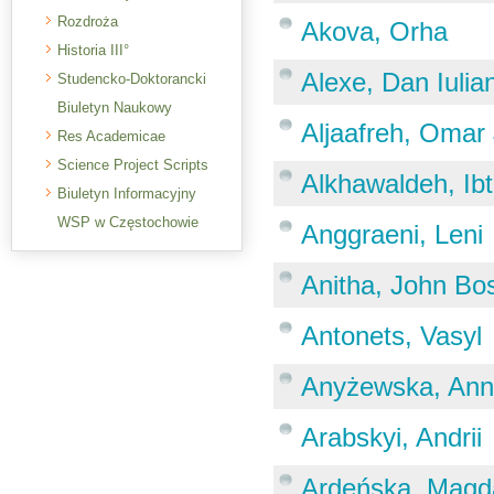
Rozdroża
Akova, Orha
Historia III°
Alexe, Dan Iulia
Studencko-Doktorancki
Biuletyn Naukowy
Aljaafreh, Omar 
Res Academicae
Science Project Scripts
Alkhawaldeh, Ibt
Biuletyn Informacyjny
WSP w Częstochowie
Anggraeni, Leni
Anitha, John Bo
Antonets, Vasyl
Anyżewska, An
Arabskyi, Andrii
Ardeńska, Magd