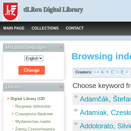
dLibra Digital Library
MAIN PAGE
COLLECTIONS
CONTACT
Metadata languages
Browsing ind
Creators:
0-9
A
B
C
D
E
F
Choose keyword fr
Library
Adamčák, Štefa
Digital Library UJD
Rozprawy doktorskie
Adamiak, Czesł
Czasopisma Naukowe
Wydawnictwa zwarte
Addolorato, Silvi
Ziemia Częstochowska