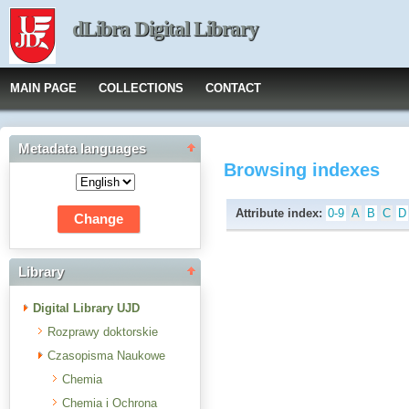
dLibra Digital Library
MAIN PAGE
COLLECTIONS
CONTACT
Metadata languages
Browsing indexes
Attribute index:
0-9
A
B
C
D
Library
Digital Library UJD
Rozprawy doktorskie
Czasopisma Naukowe
Chemia
Chemia i Ochrona