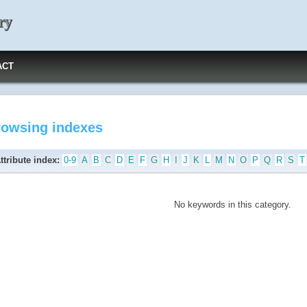
ry
ACT
rowsing indexes
ttribute index:
0-9
A
B
C
D
E
F
G
H
I
J
K
L
M
N
O
P
Q
R
S
T
No keywords in this category.