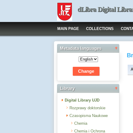
dLibra Digital Libra
MAIN PAGE
COLLECTIONS
CONT
Metadata languages
B
A
Library
Digital Library UJD
Rozprawy doktorskie
Czasopisma Naukowe
Chemia
Chemia i Ochrona