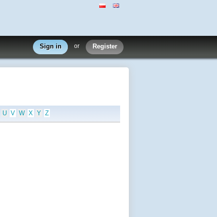
Sign in
or
Register
U
V
W
X
Y
Z