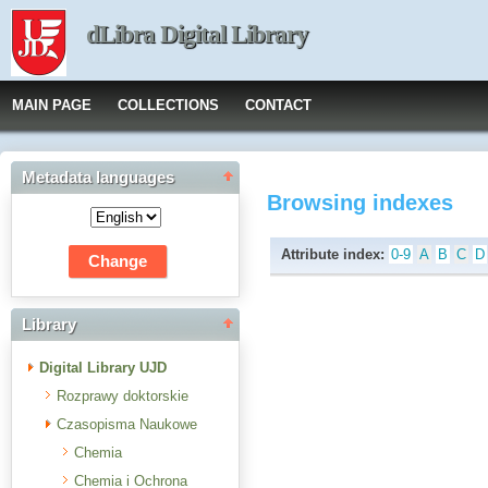
dLibra Digital Library
MAIN PAGE
COLLECTIONS
CONTACT
Metadata languages
Browsing indexes
Attribute index:
0-9
A
B
C
D
Library
Digital Library UJD
Rozprawy doktorskie
Czasopisma Naukowe
Chemia
Chemia i Ochrona