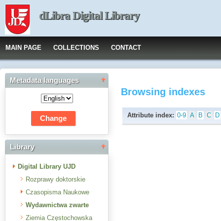
dLibra Digital Library
MAIN PAGE
COLLECTIONS
CONTACT
Metadata languages
Browsing indexes
Attribute index:
0-9
A
B
C
D
Library
Digital Library UJD
Rozprawy doktorskie
Czasopisma Naukowe
Wydawnictwa zwarte
Ziemia Częstochowska