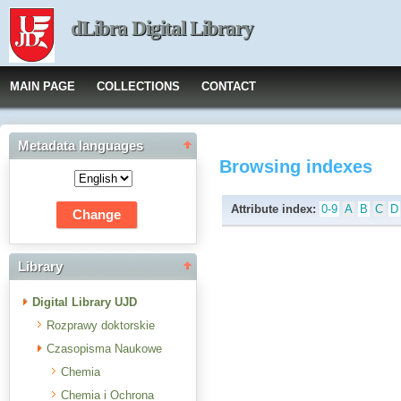
dLibra Digital Library
MAIN PAGE
COLLECTIONS
CONTACT
Metadata languages
Browsing indexes
Attribute index:
0-9
A
B
C
D
Library
Digital Library UJD
Rozprawy doktorskie
Czasopisma Naukowe
Chemia
Chemia i Ochrona