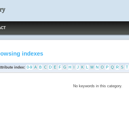
ry
ACT
rowsing indexes
ttribute index:
0-9
A
B
C
D
E
F
G
H
I
J
K
L
M
N
O
P
Q
R
S
T
No keywords in this category.