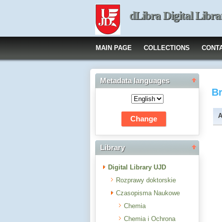
dLibra Digital Libra
MAIN PAGE
COLLECTIONS
CONT
Metadata languages
B
A
Library
Digital Library UJD
Rozprawy doktorskie
Czasopisma Naukowe
Chemia
Chemia i Ochrona