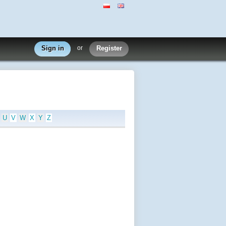
Sign in
or
Register
U
V
W
X
Y
Z