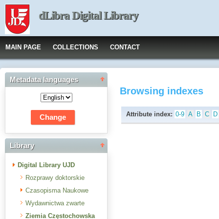
dLibra Digital Library
MAIN PAGE
COLLECTIONS
CONTACT
Metadata languages
Browsing indexes
Attribute index:
0-9
A
B
C
D
Library
Digital Library UJD
Rozprawy doktorskie
Czasopisma Naukowe
Wydawnictwa zwarte
Ziemia Częstochowska