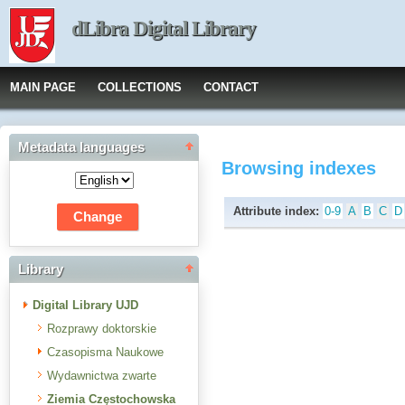
dLibra Digital Library
MAIN PAGE
COLLECTIONS
CONTACT
Metadata languages
Browsing indexes
Attribute index:
0-9
A
B
C
D
Library
Digital Library UJD
Rozprawy doktorskie
Czasopisma Naukowe
Wydawnictwa zwarte
Ziemia Częstochowska