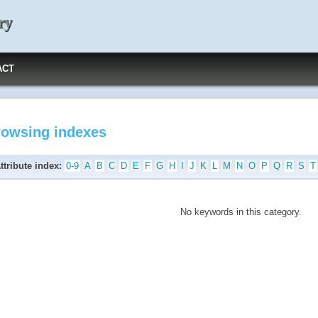
ry
ACT
rowsing indexes
ttribute index:
0-9
A
B
C
D
E
F
G
H
I
J
K
L
M
N
O
P
Q
R
S
T
No keywords in this category.