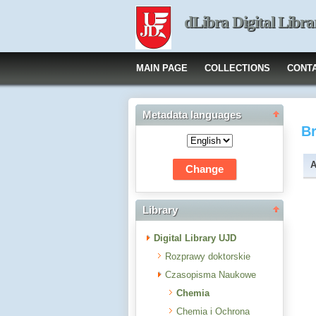
dLibra Digital Libra
MAIN PAGE
COLLECTIONS
CONT
Metadata languages
B
A
Library
Digital Library UJD
Rozprawy doktorskie
Czasopisma Naukowe
Chemia
Chemia i Ochrona