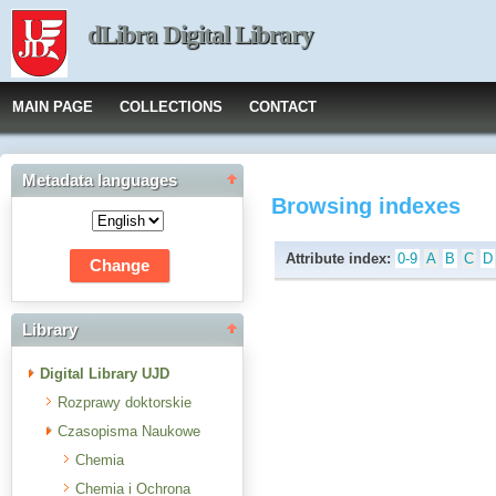
dLibra Digital Library
MAIN PAGE
COLLECTIONS
CONTACT
Metadata languages
Browsing indexes
Attribute index:
0-9
A
B
C
D
Library
Digital Library UJD
Rozprawy doktorskie
Czasopisma Naukowe
Chemia
Chemia i Ochrona