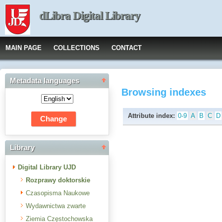
dLibra Digital Library
MAIN PAGE
COLLECTIONS
CONTACT
Metadata languages
Browsing indexes
Attribute index:
0-9
A
B
C
D
Library
Digital Library UJD
Rozprawy doktorskie
Czasopisma Naukowe
Wydawnictwa zwarte
Ziemia Częstochowska