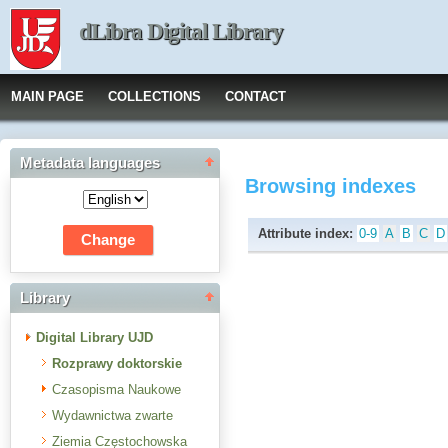
dLibra Digital Library
MAIN PAGE
COLLECTIONS
CONTACT
Metadata languages
Browsing indexes
Attribute index:
0-9
A
B
C
D
Library
Digital Library UJD
Rozprawy doktorskie
Czasopisma Naukowe
Wydawnictwa zwarte
Ziemia Częstochowska