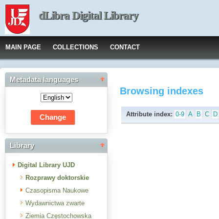
dLibra Digital Library
MAIN PAGE
COLLECTIONS
CONTACT
Metadata languages
Browsing indexes
Attribute index:
0-9
A
B
C
D
Library
Digital Library UJD
Rozprawy doktorskie
Czasopisma Naukowe
Wydawnictwa zwarte
Ziemia Częstochowska