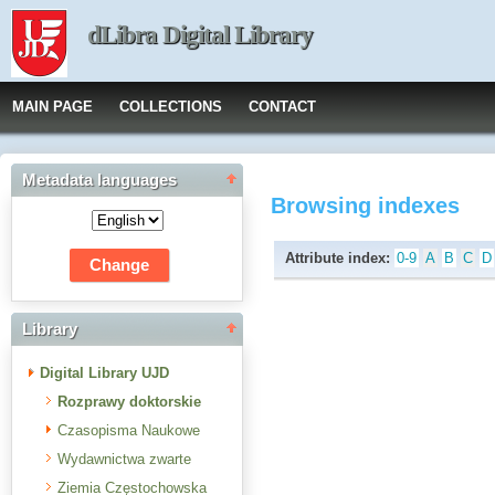
dLibra Digital Library
MAIN PAGE
COLLECTIONS
CONTACT
Metadata languages
Browsing indexes
Attribute index:
0-9
A
B
C
D
Library
Digital Library UJD
Rozprawy doktorskie
Czasopisma Naukowe
Wydawnictwa zwarte
Ziemia Częstochowska