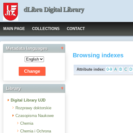
dLibra Digital Library
MAIN PAGE
COLLECTIONS
CONTACT
Metadata languages
Browsing indexes
Attribute index:
0-9
A
B
C
D
Library
Digital Library UJD
Rozprawy doktorskie
Czasopisma Naukowe
Chemia
Chemia i Ochrona