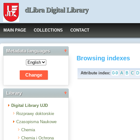
dLibra Digital Library
MAIN PAGE
COLLECTIONS
CONTACT
Metadata languages
Browsing indexes
Attribute index:
0-9
A
B
C
D
Library
Digital Library UJD
Rozprawy doktorskie
Czasopisma Naukowe
Chemia
Chemia i Ochrona