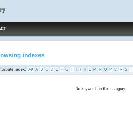
ry
ACT
rowsing indexes
ttribute index:
0-9
A
B
C
D
E
F
G
H
I
J
K
L
M
N
O
P
Q
R
S
T
No keywords in this category.