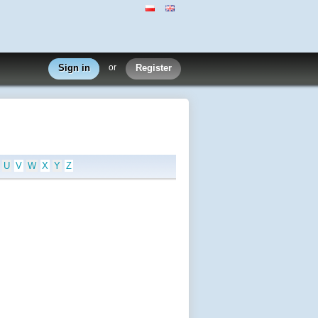
Sign in
or
Register
U
V
W
X
Y
Z