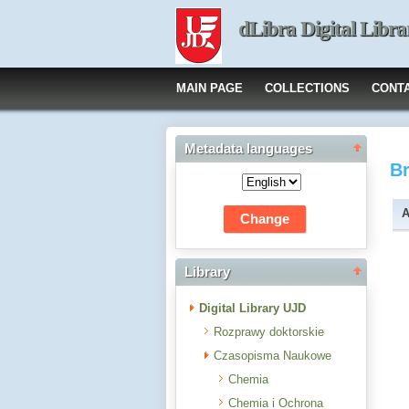
dLibra Digital Libra
MAIN PAGE
COLLECTIONS
CONT
Metadata languages
B
A
Library
Digital Library UJD
Rozprawy doktorskie
Czasopisma Naukowe
Chemia
Chemia i Ochrona