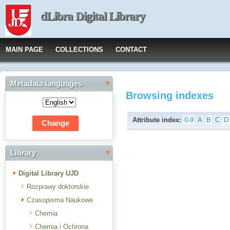
dLibra Digital Library
MAIN PAGE
COLLECTIONS
CONTACT
Metadata languages
Browsing indexes
Attribute index:
0-9
A
B
C
D
Library
Digital Library UJD
Rozprawy doktorskie
Czasopisma Naukowe
Chemia
Chemia i Ochrona