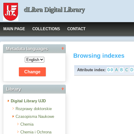
dLibra Digital Library
MAIN PAGE
COLLECTIONS
CONTACT
Metadata languages
Browsing indexes
Attribute index:
0-9
A
B
C
D
Library
Digital Library UJD
Rozprawy doktorskie
Czasopisma Naukowe
Chemia
Chemia i Ochrona