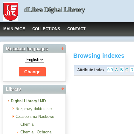
dLibra Digital Library
MAIN PAGE
COLLECTIONS
CONTACT
Metadata languages
Browsing indexes
Attribute index:
0-9
A
B
C
D
Library
Digital Library UJD
Rozprawy doktorskie
Czasopisma Naukowe
Chemia
Chemia i Ochrona