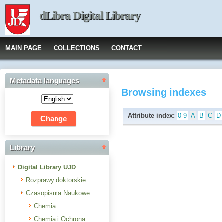
dLibra Digital Library
MAIN PAGE
COLLECTIONS
CONTACT
Metadata languages
Browsing indexes
Attribute index:
0-9
A
B
C
D
Library
Digital Library UJD
Rozprawy doktorskie
Czasopisma Naukowe
Chemia
Chemia i Ochrona