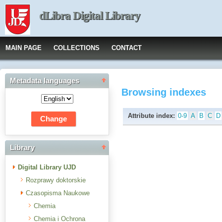
dLibra Digital Library
MAIN PAGE
COLLECTIONS
CONTACT
Metadata languages
Browsing indexes
Attribute index:
0-9
A
B
C
D
Library
Digital Library UJD
Rozprawy doktorskie
Czasopisma Naukowe
Chemia
Chemia i Ochrona