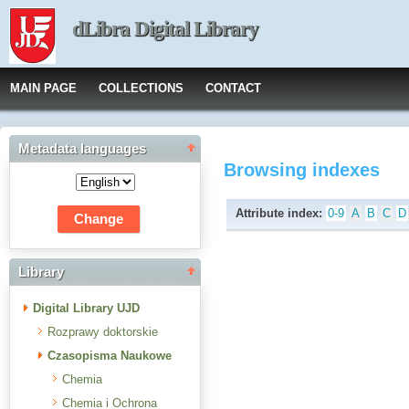
dLibra Digital Library
MAIN PAGE
COLLECTIONS
CONTACT
Metadata languages
Browsing indexes
Attribute index:
0-9
A
B
C
D
Library
Digital Library UJD
Rozprawy doktorskie
Czasopisma Naukowe
Chemia
Chemia i Ochrona