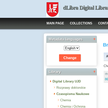
dLibra Digital Libra
MAIN PAGE
COLLECTIONS
CONT
Metadata languages
B
A
Ch
Library
8
Digital Library UJD
Rozprawy doktorskie
Czasopisma Naukowe
Chemia
Chemia i Ochrona