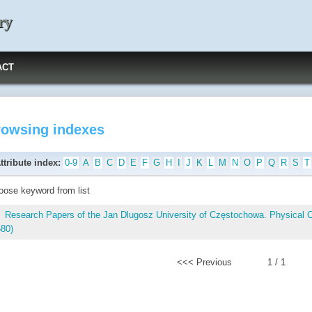
ry
ACT
rowsing indexes
ttribute index:
0-9
A
B
C
D
E
F
G
H
I
J
K
L
M
N
O
P
Q
R
S
T
oose keyword from list
Research Papers of the Jan Dlugosz University of Częstochowa. Physical 
680)
<<< Previous
1 / 1