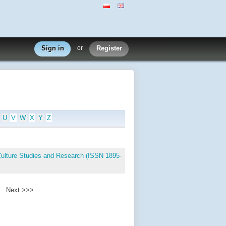
Sign in
or
Register
U
V
W
X
Y
Z
Culture Studies and Research (ISSN 1895-
Next >>>