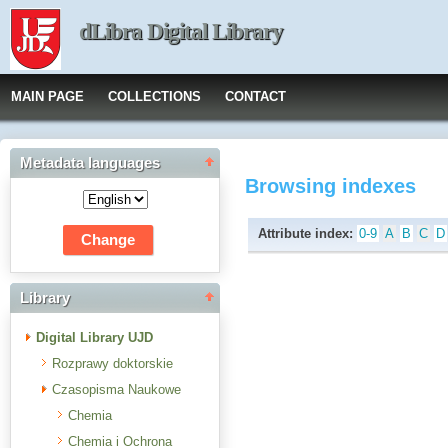
dLibra Digital Library
MAIN PAGE
COLLECTIONS
CONTACT
Metadata languages
Browsing indexes
Attribute index:
0-9
A
B
C
D
Library
Digital Library UJD
Rozprawy doktorskie
Czasopisma Naukowe
Chemia
Chemia i Ochrona