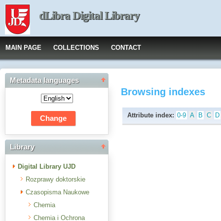
dLibra Digital Library
MAIN PAGE
COLLECTIONS
CONTACT
Metadata languages
Browsing indexes
Attribute index:
0-9
A
B
C
D
Library
Digital Library UJD
Rozprawy doktorskie
Czasopisma Naukowe
Chemia
Chemia i Ochrona