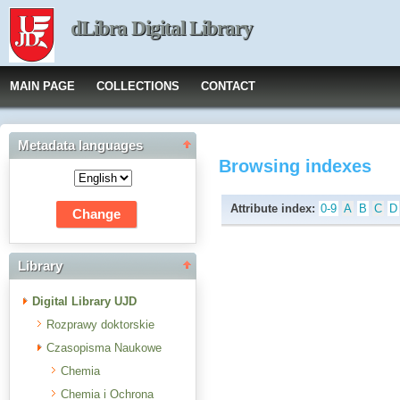
dLibra Digital Library
MAIN PAGE
COLLECTIONS
CONTACT
Metadata languages
Browsing indexes
Attribute index:
0-9
A
B
C
D
Library
Digital Library UJD
Rozprawy doktorskie
Czasopisma Naukowe
Chemia
Chemia i Ochrona