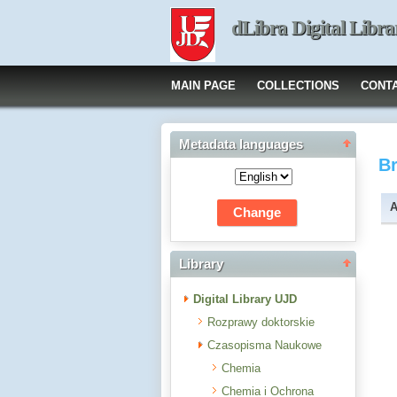
dLibra Digital Libra
MAIN PAGE
COLLECTIONS
CONT
Metadata languages
B
A
Library
Digital Library UJD
Rozprawy doktorskie
Czasopisma Naukowe
Chemia
Chemia i Ochrona