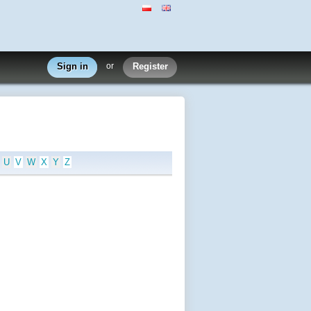
Sign in
or
Register
U
V
W
X
Y
Z