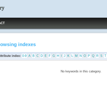
ry
ACT
rowsing indexes
ttribute index:
0-9
A
B
C
D
E
F
G
H
I
J
K
L
M
N
O
P
Q
R
S
T
No keywords in this category.