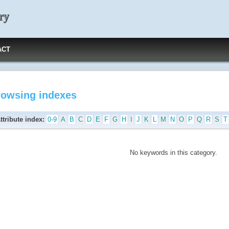
ry
ACT
rowsing indexes
ttribute index:
0-9
A
B
C
D
E
F
G
H
I
J
K
L
M
N
O
P
Q
R
S
T
No keywords in this category.