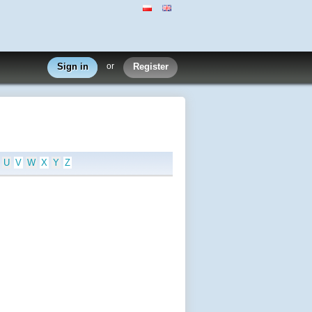
Sign in
or
Register
U
V
W
X
Y
Z