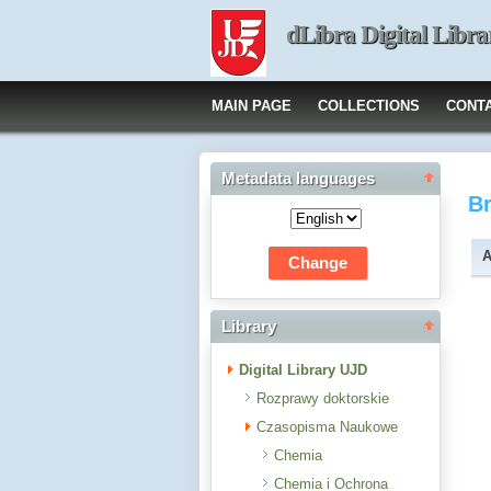
dLibra Digital Libra
MAIN PAGE
COLLECTIONS
CONT
Metadata languages
B
A
Library
Digital Library UJD
Rozprawy doktorskie
Czasopisma Naukowe
Chemia
Chemia i Ochrona