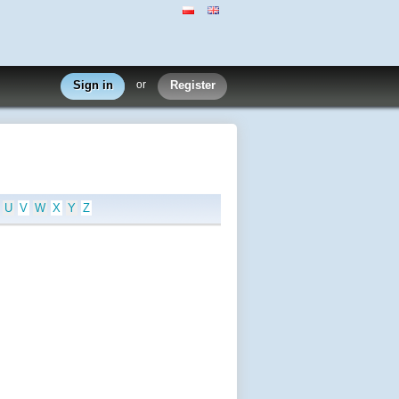
Sign in
or
Register
U
V
W
X
Y
Z