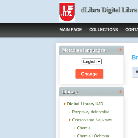
dLibra Digital Libra
MAIN PAGE
COLLECTIONS
CONT
Metadata languages
B
A
Library
Digital Library UJD
Rozprawy doktorskie
Czasopisma Naukowe
Chemia
Chemia i Ochrona