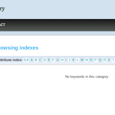
ry
ACT
rowsing indexes
ttribute index:
0-9
A
B
C
D
E
F
G
H
I
J
K
L
M
N
O
P
Q
R
S
T
No keywords in this category.